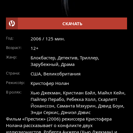
СКАЧАТЬ
Год:
2006 / 125 мин.
Возраст:
12+
Жанр:
Блокбастер
,
Детектив
,
Триллер
,
Зарубежный
,
Драма
Страна:
США, Великобритания
Режиссёр:
Кристофер Нолан
В ролях:
Хью Джекман
,
Кристиан Бэйл
,
Майкл Кейн
,
Пайпер Перабо
,
Ребекка Холл
,
Скарлетт
Йоханссон
,
Саманта Мэхурин
,
Дэвид Боуи
,
Энди Серкис
,
Дэниэл Дэвис
Фильм «Престиж» (2006) режиссера Кристофера
Нолана рассказывает о конфликте двух
иллюзионистов, Роберта Анжера (Хью Джекман) и