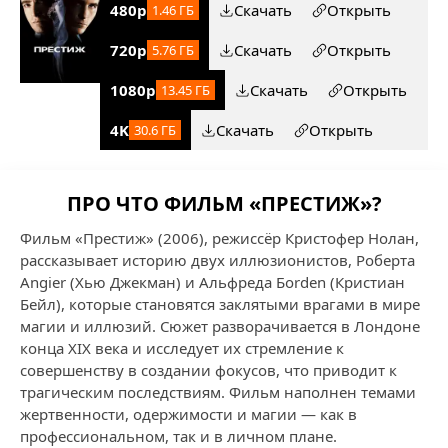
480p
Скачать
Открыть
1.46 ГБ
720p
Скачать
Открыть
5.76 ГБ
1080p
Скачать
Открыть
13.45 ГБ
4K
Скачать
Открыть
30.6 ГБ
ПРО ЧТО ФИЛЬМ «ПРЕСТИЖ»?
Фильм «Престиж» (2006), режиссёр Кристофер Нолан,
рассказывает историю двух иллюзионистов, Роберта
Angier (Хью Джекман) и Альфреда Бorden (Кристиан
Бейл), которые становятся заклятыми врагами в мире
магии и иллюзий. Сюжет разворачивается в Лондоне
конца XIX века и исследует их стремление к
совершенству в создании фокусов, что приводит к
трагическим последствиям. Фильм наполнен темами
жертвенности, одержимости и магии — как в
профессиональном, так и в личном плане.